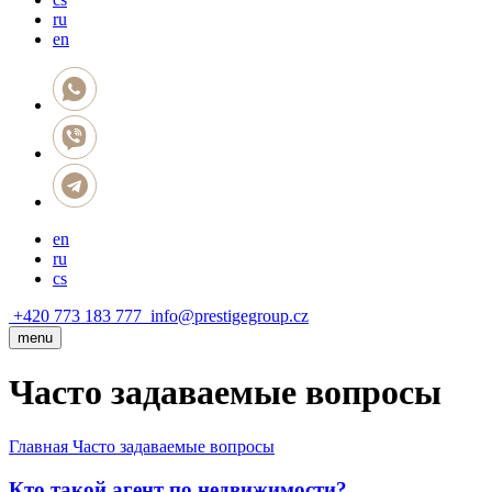
ru
en
en
ru
cs
+420 773 183 777
info@prestigegroup.cz
menu
Часто задаваемые вопросы
Главная
Часто задаваемые вопросы
Кто такой агент по недвижимости?