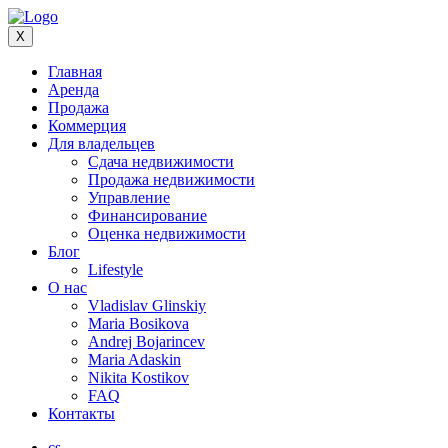
X
Главная
Аренда
Продажа
Коммерция
Для владельцев
Сдача недвижимости
Продажа недвижимости
Управление
Финансирование
Оценка недвижимости
Блог
Lifestyle
О нас
Vladislav Glinskiy
Maria Bosikova
Andrej Bojarincev
Maria Adaskin
Nikita Kostikov
FAQ
Контакты
cs