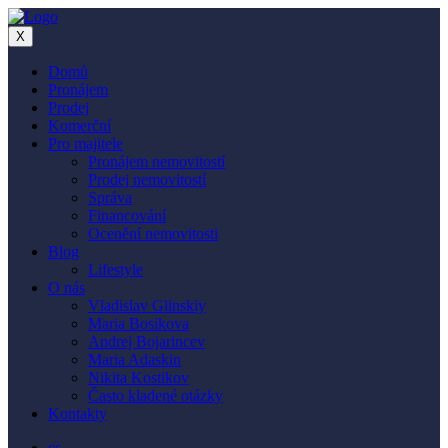
X
Domů
Pronájem
Prodej
Komerční
Pro majitele
Pronájem nemovitostí
Prodej nemovitostí
Správa
Financování
Ocenění nemovitosti
Blog
Lifestyle
O nás
Vladislav Glinskiy
Maria Bosikova
Andrej Bojarincev
Maria Adaskin
Nikita Kostikov
Často kladené otázky
Kontakty
cs