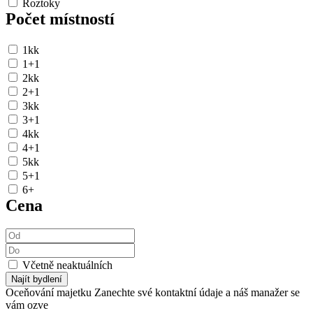
Roztoky
Počet místností
1kk
1+1
2kk
2+1
3kk
3+1
4kk
4+1
5kk
5+1
6+
Cena
Včetně neaktuálních
Najít bydlení
Oceňování majetku
Zanechte své kontaktní údaje a náš manažer se
vám ozve