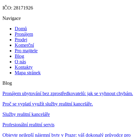
IČO: 28171926
Navigace
Domů
Pronájem
Prodej
Komerční
Pro majitele
Blog
O nás
Kontakty
Mapa stránek
Blog
Pronájem ubytování bez zprostředkovatelů: jak se vyhnout chybám.
Proč se vyplatí využít služby realitní kanceláře.
Služby realitní kanceláře
Profesionální realitní servis
Objevte nejlepší nájemní byty v Praze: váš dokonalý průvodce pro