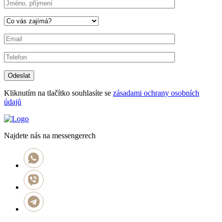
Kliknutím na tlačítko souhlasíte se
zásadami ochrany osobních
údajů
Najdete nás na messengerech