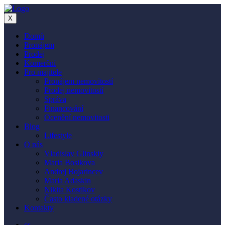
X
Domů
Pronájem
Prodej
Komerční
Pro majitele
Pronájem nemovitostí
Prodej nemovitostí
Správa
Financování
Ocenění nemovitosti
Blog
Lifestyle
O nás
Vladislav Glinskiy
Maria Bosikova
Andrej Bojarincev
Maria Adaskin
Nikita Kostikov
Často kladené otázky
Kontakty
cs