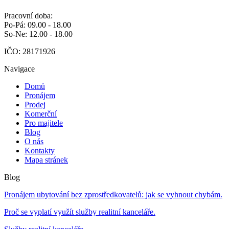
Pracovní doba:
Po-Pá: 09.00 - 18.00
So-Ne: 12.00 - 18.00
IČO: 28171926
Navigace
Domů
Pronájem
Prodej
Komerční
Pro majitele
Blog
O nás
Kontakty
Mapa stránek
Blog
Pronájem ubytování bez zprostředkovatelů: jak se vyhnout chybám.
Proč se vyplatí využít služby realitní kanceláře.