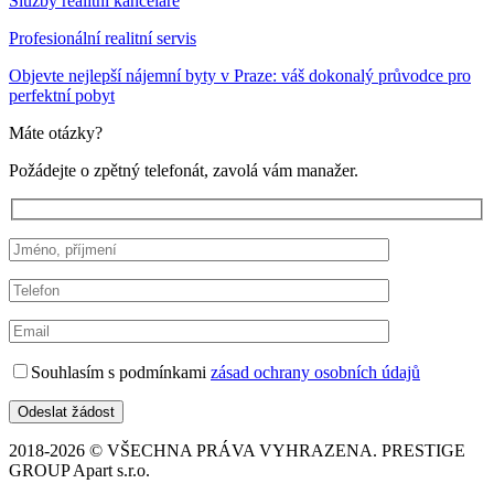
Služby realitní kanceláře
Profesionální realitní servis
Objevte nejlepší nájemní byty v Praze: váš dokonalý průvodce pro
perfektní pobyt
Máte otázky?
Požádejte o zpětný telefonát, zavolá vám manažer.
Souhlasím s podmínkami
zásad ochrany osobních údajů
2018-2026 © VŠECHNA PRÁVA VYHRAZENA. PRESTIGE
GROUP Apart s.r.o.