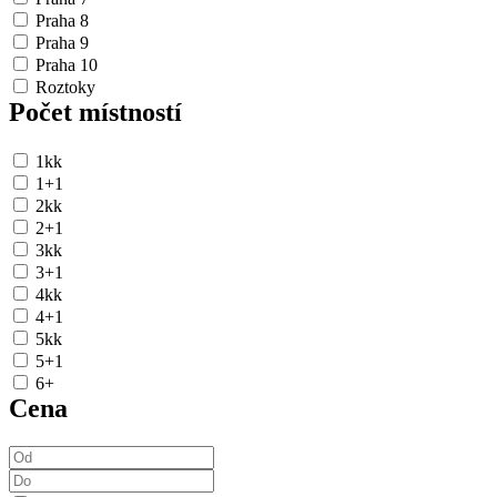
Praha 8
Praha 9
Praha 10
Roztoky
Počet místností
1kk
1+1
2kk
2+1
3kk
3+1
4kk
4+1
5kk
5+1
6+
Cena