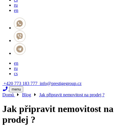
ru
en
en
ru
cs
+420 773 183 777
info@prestigegroup.cz
menu
Domů
Blog
Jak připravit nemovitost na prodej ?
Jak připravit nemovitost na
prodej ?