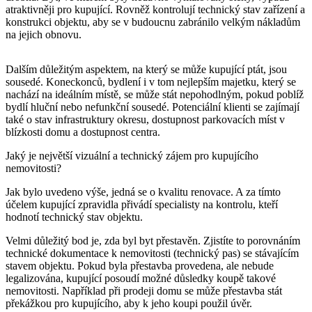
atraktivněji pro kupující. Rovněž kontrolují technický stav zařízení a
konstrukci objektu, aby se v budoucnu zabránilo velkým nákladům
na jejich obnovu.
Dalším důležitým aspektem, na který se může kupující ptát, jsou
sousedé. Koneckonců, bydlení i v tom nejlepším majetku, který se
nachází na ideálním místě, se může stát nepohodlným, pokud poblíž
bydlí hluční nebo nefunkční sousedé. Potenciální klienti se zajímají
také o stav infrastruktury okresu, dostupnost parkovacích míst v
blízkosti domu a dostupnost centra.
Jaký je největší vizuální a technický zájem pro kupujícího
nemovitosti?
Jak bylo uvedeno výše, jedná se o kvalitu renovace. A za tímto
účelem kupující zpravidla přivádí specialisty na kontrolu, kteří
hodnotí technický stav objektu.
Velmi důležitý bod je, zda byl byt přestavěn. Zjistíte to porovnáním
technické dokumentace k nemovitosti (technický pas) se stávajícím
stavem objektu. Pokud byla přestavba provedena, ale nebude
legalizována, kupující posoudí možné důsledky koupě takové
nemovitosti. Například při prodeji domu se může přestavba stát
překážkou pro kupujícího, aby k jeho koupi použil úvěr.