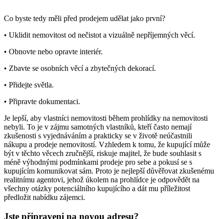
Co byste tedy měli před prodejem udělat jako první?
• Uklidit nemovitost od nečistot a vizuálně nepříjemných věcí.
• Obnovte nebo opravte interiér.
• Zbavte se osobních věcí a zbytečných dekorací.
• Přidejte světla.
• Připravte dokumentaci.
Je lepší, aby vlastníci nemovitosti během prohlídky na nemovitosti
nebyli. To je v zájmu samotných vlastníků, kteří často nemají
zkušenosti s vyjednáváním a prakticky se v životě neúčastnili
nákupu a prodeje nemovitostí. Vzhledem k tomu, že kupující může
být v těchto věcech zručnější, riskuje majitel, že bude souhlasit s
méně výhodnými podmínkami prodeje pro sebe a pokusí se s
kupujícím komunikovat sám. Proto je nejlepší důvěřovat zkušenému
realitnímu agentovi, jehož úkolem na prohlídce je odpovědět na
všechny otázky potenciálního kupujícího a dát mu příležitost
předložit nabídku zájemci.
Jste připraveni na novou adresu?