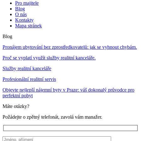
Pro majitele
Blog
O nás
Kontakty
Mapa stránek
Blog
Pronájem ubytování bez zprostředkovatelů: jak se vyhnout chybám.
Proč se vyplatí využít služby realitní kanceláře.
Služby realitní kanceláře
Profesionální realitní servis
Objevte nejlepší nájemní byty v Praze: váš dokonalý průvodce pro
perfektní pobyt
Máte otázky?
Požádejte o zpětný telefonát, zavolá vám manažer.