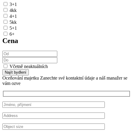
3+1
4kk
4+1
5kk
5+1
6+
Cena
Včetně neaktuálních
Najít bydlení
Oceňování majetku
Zanechte své kontaktní údaje a náš manažer se
vám ozve