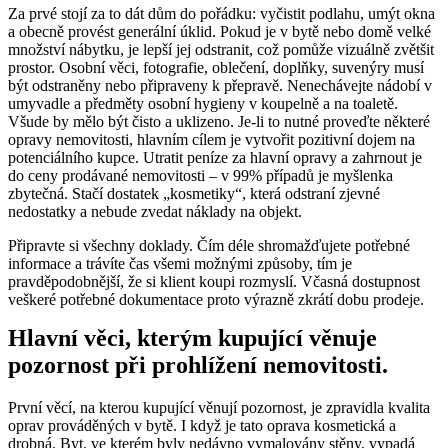
Za prvé stojí za to dát dům do pořádku: vyčistit podlahu, umýt okna
a obecně provést generální úklid. Pokud je v bytě nebo domě velké
množství nábytku, je lepší jej odstranit, což pomůže vizuálně zvětšit
prostor. Osobní věci, fotografie, oblečení, doplňky, suvenýry musí
být odstraněny nebo připraveny k přepravě. Nenechávejte nádobí v
umyvadle a předměty osobní hygieny v koupelně a na toaletě.
Všude by mělo být čisto a uklizeno. Je-li to nutné proveďte některé
opravy nemovitosti, hlavním cílem je vytvořit pozitivní dojem na
potenciálního kupce. Utratit peníze za hlavní opravy a zahrnout je
do ceny prodávané nemovitosti – v 99% případů je myšlenka
zbytečná. Stačí dostatek „kosmetiky“, která odstraní zjevné
nedostatky a nebude zvedat náklady na objekt.
Připravte si všechny doklady. Čím déle shromažďujete potřebné
informace a trávíte čas všemi možnými způsoby, tím je
pravděpodobnější, že si klient koupi rozmyslí. Včasná dostupnost
veškeré potřebné dokumentace proto výrazně zkrátí dobu prodeje.
Hlavní věci, kterým kupující věnuje
pozornost při prohlížení nemovitosti.
První věcí, na kterou kupující věnují pozornost, je zpravidla kvalita
oprav prováděných v bytě. I když je tato oprava kosmetická a
drobná. Byt, ve kterém byly nedávno vymalovány stěny, vypadá