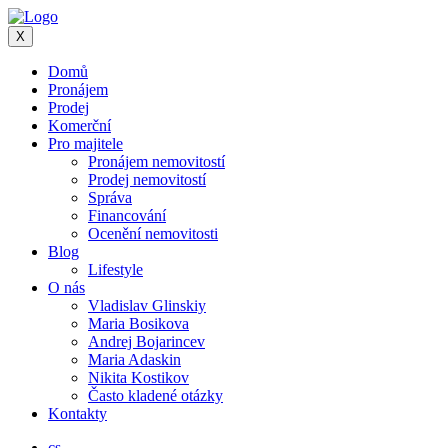
X
Domů
Pronájem
Prodej
Komerční
Pro majitele
Pronájem nemovitostí
Prodej nemovitostí
Správa
Financování
Ocenění nemovitosti
Blog
Lifestyle
O nás
Vladislav Glinskiy
Maria Bosikova
Andrej Bojarincev
Maria Adaskin
Nikita Kostikov
Často kladené otázky
Kontakty
cs